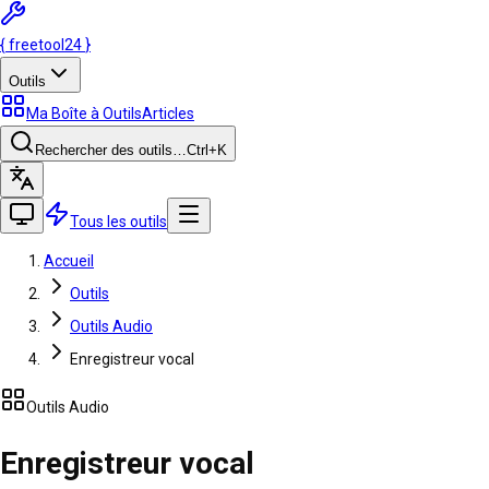
{
freetool
24
}
Outils
Ma Boîte à Outils
Articles
Rechercher des outils…
Ctrl
+K
Tous les outils
Accueil
Outils
Outils Audio
Enregistreur vocal
Outils Audio
Enregistreur vocal