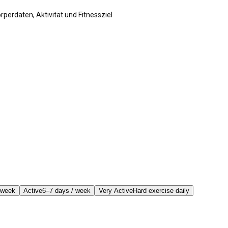
rperdaten, Aktivität und Fitnessziel
 week
Active
6–7 days / week
Very Active
Hard exercise daily