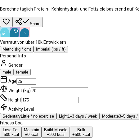
Berechne täglich Protein-, Kohlenhydrat- und Fettziele basierend auf Kö
Share
Vertraut von über 10k Entwicklern
Metric (kg / cm)
Imperial (lbs / ft)
Personal Info
Gender
male
female
Age
Weight (
kg
)
Height
Activity Level
Sedentary
Little / no exercise
Light
1–3 days / week
Moderate
3–5 days /
Fitness Goal
Lose Fat
Maintain
Build Muscle
Bulk
-500 kcal
±0 kcal
+300 kcal
+500 kcal