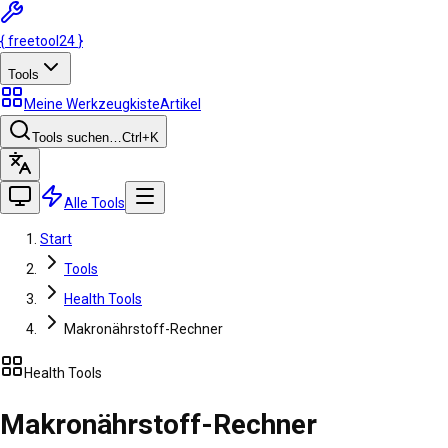
{
freetool
24
}
Tools
Meine Werkzeugkiste
Artikel
Tools suchen…
Ctrl
+K
Alle Tools
Start
Tools
Health Tools
Makronährstoff-Rechner
Health Tools
Makronährstoff-Rechner