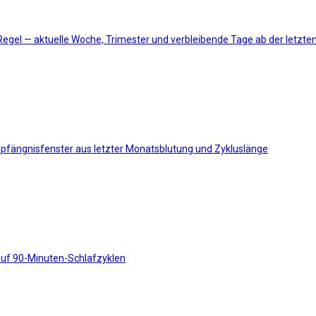
Regel — aktuelle Woche, Trimester und verbleibende Tage ab der letzt
mpfängnisfenster aus letzter Monatsblutung und Zykluslänge
auf 90-Minuten-Schlafzyklen