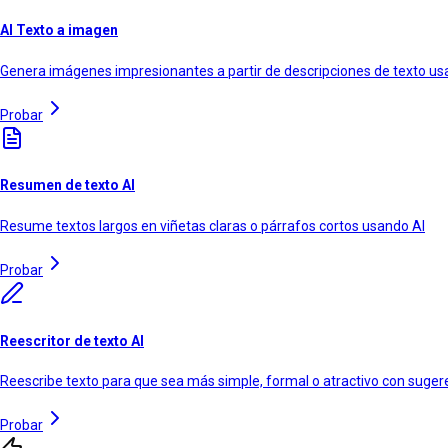
AI Texto a imagen
Genera imágenes impresionantes a partir de descripciones de texto 
Probar
Resumen de texto AI
Resume textos largos en viñetas claras o párrafos cortos usando AI
Probar
Reescritor de texto AI
Reescribe texto para que sea más simple, formal o atractivo con suger
Probar