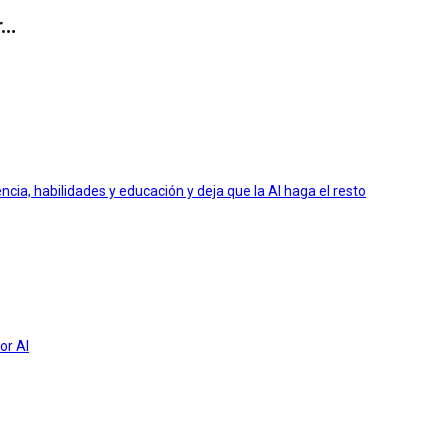
r…
ia, habilidades y educación y deja que la AI haga el resto
or AI