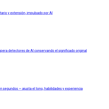
tario y extensión, impulsado por AI
era detectores de AI conservando el significado original
 segundos — ajusta el tono, habilidades y experiencia