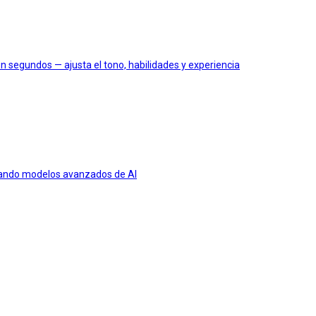
 segundos — ajusta el tono, habilidades y experiencia
usando modelos avanzados de AI