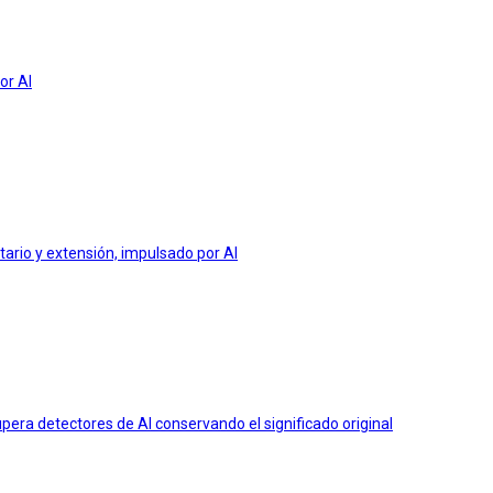
or AI
tario y extensión, impulsado por AI
era detectores de AI conservando el significado original