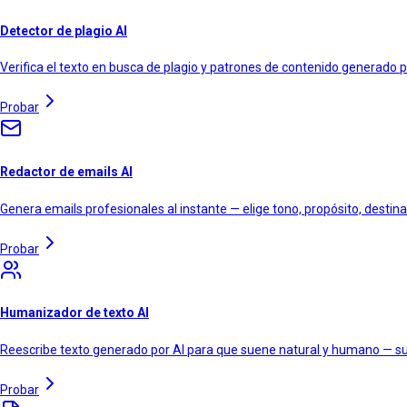
Detector de plagio AI
Verifica el texto en busca de plagio y patrones de contenido generado p
Probar
Redactor de emails AI
Genera emails profesionales al instante — elige tono, propósito, destina
Probar
Humanizador de texto AI
Reescribe texto generado por AI para que suene natural y humano — sup
Probar