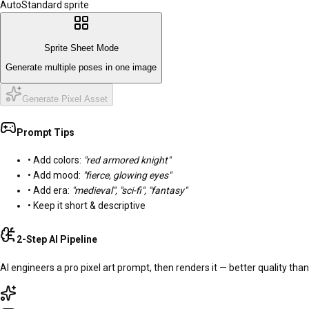
Auto
Standard sprite
Sprite Sheet Mode
Generate multiple poses in one image
Generate Pixel Asset
Prompt Tips
• Add colors:
"red armored knight"
• Add mood:
"fierce, glowing eyes"
• Add era:
"medieval", "sci-fi", "fantasy"
• Keep it short & descriptive
2-Step AI Pipeline
AI engineers a pro pixel art prompt, then renders it — better quality tha