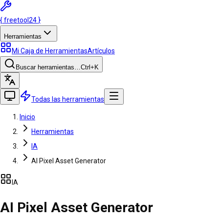
{
freetool
24
}
Herramientas
Mi Caja de Herramientas
Artículos
Buscar herramientas…
Ctrl
+K
Todas las herramientas
Inicio
Herramientas
IA
AI Pixel Asset Generator
IA
AI Pixel Asset Generator