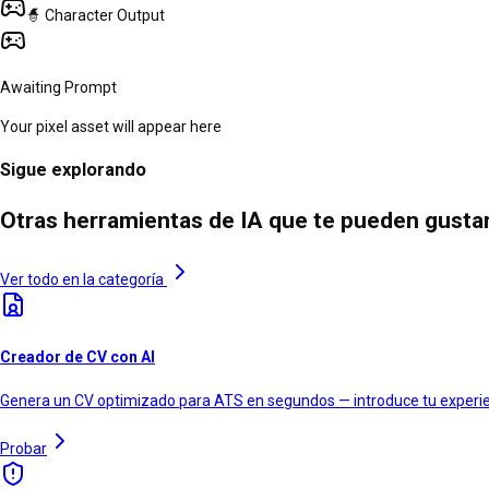
🧙
Character
Output
Awaiting Prompt
Your pixel asset will appear here
Sigue explorando
Otras herramientas de IA que te pueden gusta
Ver todo en la categoría
Creador de CV con AI
Genera un CV optimizado para ATS en segundos — introduce tu experienc
Probar