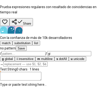
Prueba expresiones regulares con resaltado de coincidencias en
tiempo real
Share
Con la confianza de más de 10k desarrolladores
match
substitution
list
no pattern
Save
/
/
g
global
i
insensitive
m
multiline
s
dotAll
u
unicode
→
Test String
0
chars ·
1
lines
Type or paste test string here…