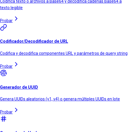
Codifica texto o archivos a Base64 y decodifica cadenas Base64 a
texto legible
Probar
Codificador/Decodificador de URL
Codifica y decodifica componentes URL y parámetros de query string
Probar
Generador de UUID
Genera UUIDs aleatorios (v1, v4) o genera múltiples UUIDs en lote
Probar