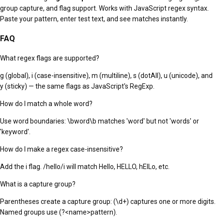
group capture, and flag support. Works with JavaScript regex syntax.
Paste your pattern, enter test text, and see matches instantly.
FAQ
What regex flags are supported?
g (global), i (case-insensitive), m (multiline), s (dotAll), u (unicode), and
y (sticky) — the same flags as JavaScript's RegExp.
How do I match a whole word?
Use word boundaries: \bword\b matches 'word' but not 'words' or
'keyword'.
How do I make a regex case-insensitive?
Add the i flag. /hello/i will match Hello, HELLO, hElLo, etc.
What is a capture group?
Parentheses create a capture group: (\d+) captures one or more digits.
Named groups use (?<name>pattern).