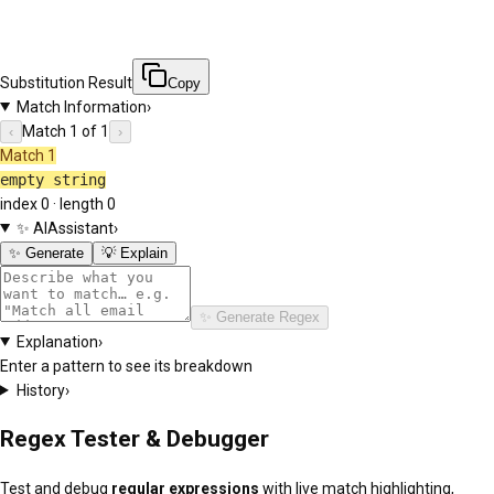
Substitution Result
Copy
Match Information
›
Match 1 of 1
‹
›
Match
1
empty string
index
0
· length
0
✨ AI
Assistant
›
✨ Generate
💡 Explain
✨ Generate Regex
Explanation
›
Enter a pattern to see its breakdown
History
›
Regex Tester & Debugger
Test and debug
regular expressions
with live match highlighting,