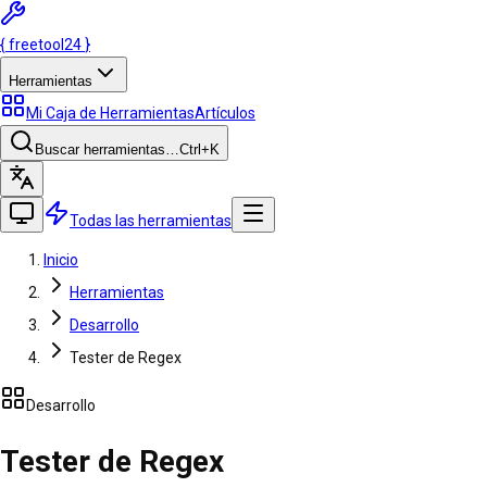
{
freetool
24
}
Herramientas
Mi Caja de Herramientas
Artículos
Buscar herramientas…
Ctrl
+K
Todas las herramientas
Inicio
Herramientas
Desarrollo
Tester de Regex
Desarrollo
Tester de Regex