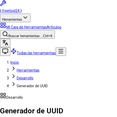
{
freetool
24
}
Herramientas
Mi Caja de Herramientas
Artículos
Buscar herramientas…
Ctrl
+K
Todas las herramientas
Inicio
Herramientas
Desarrollo
Generador de UUID
Desarrollo
Generador de UUID