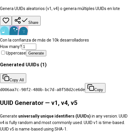
Genera UUIDs aleatorios (v1, v4) o genera múltiples UUIDs en lote
Share
Con la confianza de más de 10k desarrolladores
How many?
Uppercase
Generate
Generated UUIDs (
1
)
Copy All
d006aa7c-98f2-480b-bc7d-a8f58d2ce6de
Copy
UUID Generator — v1, v4, v5
Generate
universally unique identifiers (UUIDs)
in any version. UUID
v4 is fully random and most commonly used. UUID v1 is time-based.
UUID v5 is name-based using SHA-1.