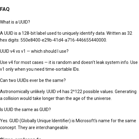
FAQ
What is a UUID?
A UUID is a 128-bit label used to uniquely identify data. Written as 32
hex digits: 550e8400-e29b-41d4-a716-446655440000.
UUID v4 vs v1 — which should I use?
Use v4 for most cases — it is random and doesn't leak system info. Use
v1 only when you need time-sortable IDs.
Can two UUIDs ever be the same?
Astronomically unlikely. UUID v4 has 2^122 possible values. Generating
a collision would take longer than the age of the universe.
Is UUID the same as GUID?
Yes. GUID (Globally Unique Identifier) is Microsoft's name for the same
concept. They are interchangeable.