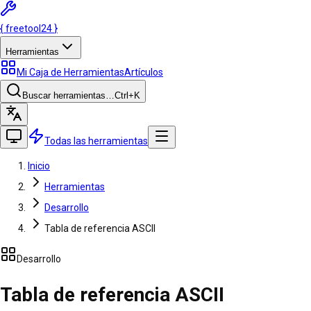
{
freetool
24
}
Herramientas
Mi Caja de Herramientas
Artículos
Buscar herramientas…
Ctrl
+K
Todas las herramientas
Inicio
Herramientas
Desarrollo
Tabla de referencia ASCII
Desarrollo
Tabla de referencia ASCII