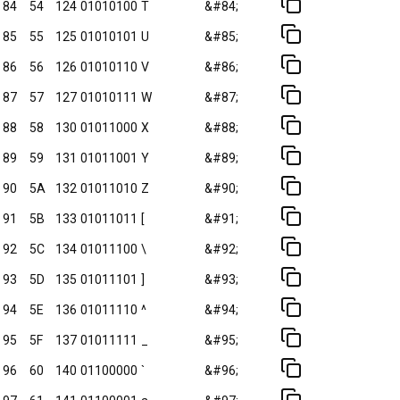
84
54
124
01010100
T
&#84;
85
55
125
01010101
U
&#85;
86
56
126
01010110
V
&#86;
87
57
127
01010111
W
&#87;
88
58
130
01011000
X
&#88;
89
59
131
01011001
Y
&#89;
90
5A
132
01011010
Z
&#90;
91
5B
133
01011011
[
&#91;
92
5C
134
01011100
\
&#92;
93
5D
135
01011101
]
&#93;
94
5E
136
01011110
^
&#94;
95
5F
137
01011111
_
&#95;
96
60
140
01100000
`
&#96;