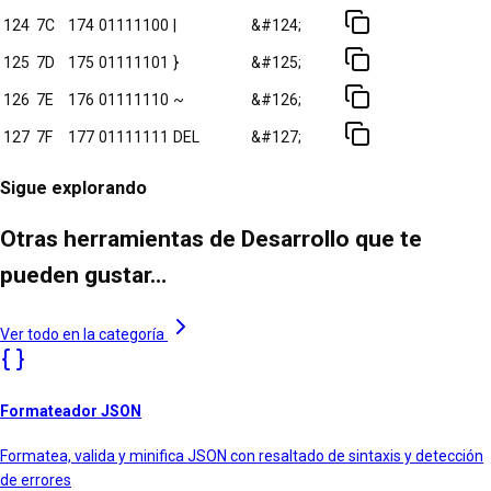
124
7C
174
01111100
|
&#124;
125
7D
175
01111101
}
&#125;
126
7E
176
01111110
~
&#126;
127
7F
177
01111111
DEL
&#127;
Sigue explorando
Otras herramientas de Desarrollo que te
pueden gustar…
Ver todo en la categoría
Formateador JSON
Formatea, valida y minifica JSON con resaltado de sintaxis y detección
de errores