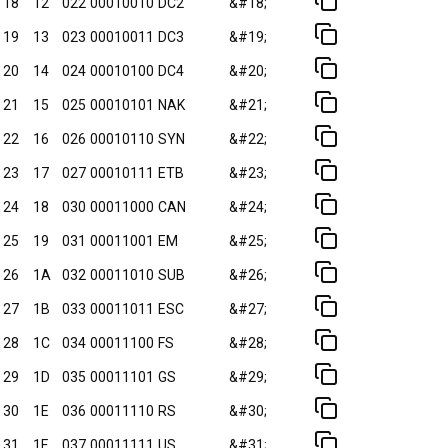
18
12
022
00010010
DC2
&#18;
19
13
023
00010011
DC3
&#19;
20
14
024
00010100
DC4
&#20;
21
15
025
00010101
NAK
&#21;
22
16
026
00010110
SYN
&#22;
23
17
027
00010111
ETB
&#23;
24
18
030
00011000
CAN
&#24;
25
19
031
00011001
EM
&#25;
26
1A
032
00011010
SUB
&#26;
27
1B
033
00011011
ESC
&#27;
28
1C
034
00011100
FS
&#28;
29
1D
035
00011101
GS
&#29;
30
1E
036
00011110
RS
&#30;
31
1F
037
00011111
US
&#31;