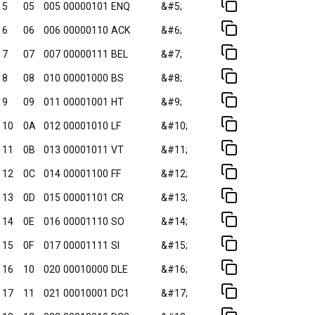
5
05
005
00000101
ENQ
&#5;
6
06
006
00000110
ACK
&#6;
7
07
007
00000111
BEL
&#7;
8
08
010
00001000
BS
&#8;
9
09
011
00001001
HT
&#9;
10
0A
012
00001010
LF
&#10;
11
0B
013
00001011
VT
&#11;
12
0C
014
00001100
FF
&#12;
13
0D
015
00001101
CR
&#13;
14
0E
016
00001110
SO
&#14;
15
0F
017
00001111
SI
&#15;
16
10
020
00010000
DLE
&#16;
17
11
021
00010001
DC1
&#17;