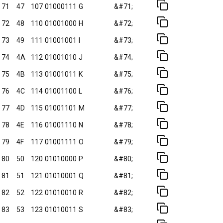
71
47
107
01000111
G
&#71;
72
48
110
01001000
H
&#72;
73
49
111
01001001
I
&#73;
74
4A
112
01001010
J
&#74;
75
4B
113
01001011
K
&#75;
76
4C
114
01001100
L
&#76;
77
4D
115
01001101
M
&#77;
78
4E
116
01001110
N
&#78;
79
4F
117
01001111
O
&#79;
80
50
120
01010000
P
&#80;
81
51
121
01010001
Q
&#81;
82
52
122
01010010
R
&#82;
83
53
123
01010011
S
&#83;