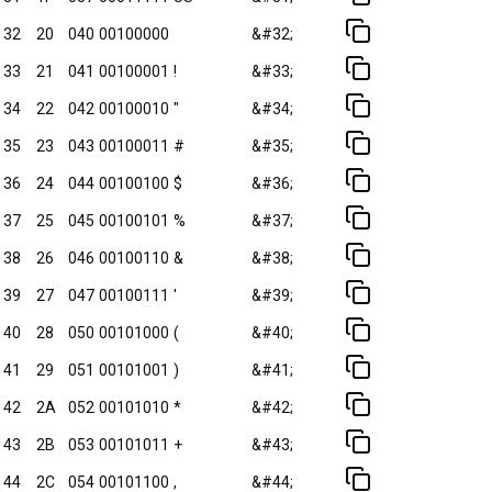
32
20
040
00100000
&#32;
33
21
041
00100001
!
&#33;
34
22
042
00100010
"
&#34;
35
23
043
00100011
#
&#35;
36
24
044
00100100
$
&#36;
37
25
045
00100101
%
&#37;
38
26
046
00100110
&
&#38;
39
27
047
00100111
'
&#39;
40
28
050
00101000
(
&#40;
41
29
051
00101001
)
&#41;
42
2A
052
00101010
*
&#42;
43
2B
053
00101011
+
&#43;
44
2C
054
00101100
,
&#44;