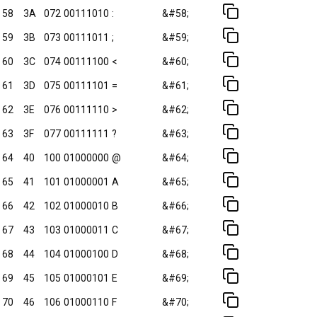
58
3A
072
00111010
:
&#58;
59
3B
073
00111011
;
&#59;
60
3C
074
00111100
<
&#60;
61
3D
075
00111101
=
&#61;
62
3E
076
00111110
>
&#62;
63
3F
077
00111111
?
&#63;
64
40
100
01000000
@
&#64;
65
41
101
01000001
A
&#65;
66
42
102
01000010
B
&#66;
67
43
103
01000011
C
&#67;
68
44
104
01000100
D
&#68;
69
45
105
01000101
E
&#69;
70
46
106
01000110
F
&#70;