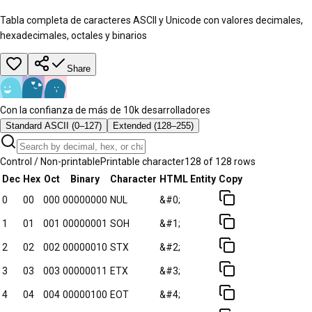
Tabla completa de caracteres ASCII y Unicode con valores decimales,
hexadecimales, octales y binarios
Share
Con la confianza de más de 10k desarrolladores
Standard ASCII (0–127)
Extended (128–255)
Control / Non-printable
Printable character
128
of
128
rows
Dec
Hex
Oct
Binary
Character
HTML Entity
Copy
0
00
000
00000000
NUL
&#0;
1
01
001
00000001
SOH
&#1;
2
02
002
00000010
STX
&#2;
3
03
003
00000011
ETX
&#3;
4
04
004
00000100
EOT
&#4;