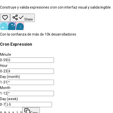
Construye y valida expresiones cron con interfaz visual y salida legible
Share
Con la confianza de más de 10k desarrolladores
Cron Expression
Minute
0-59
Hour
0-23
Day (month)
1-31
Month
1-12
Day (week)
0-7
0 9 * * 1-5
Copy