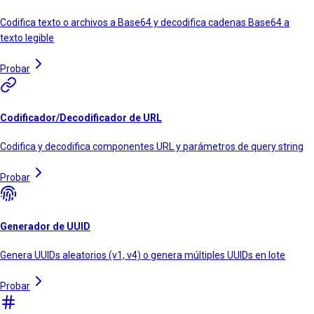
Codifica texto o archivos a Base64 y decodifica cadenas Base64 a
texto legible
Probar
Codificador/Decodificador de URL
Codifica y decodifica componentes URL y parámetros de query string
Probar
Generador de UUID
Genera UUIDs aleatorios (v1, v4) o genera múltiples UUIDs en lote
Probar