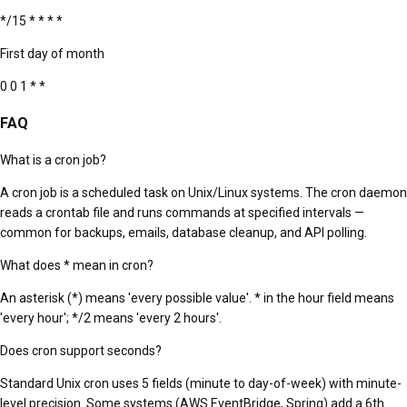
*/15 * * * *
First day of month
0 0 1 * *
FAQ
What is a cron job?
A cron job is a scheduled task on Unix/Linux systems. The cron daemon
reads a crontab file and runs commands at specified intervals —
common for backups, emails, database cleanup, and API polling.
What does * mean in cron?
An asterisk (*) means 'every possible value'. * in the hour field means
'every hour'; */2 means 'every 2 hours'.
Does cron support seconds?
Standard Unix cron uses 5 fields (minute to day-of-week) with minute-
level precision. Some systems (AWS EventBridge, Spring) add a 6th