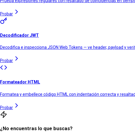
Prueba expresiones regulares con resaltado de coincidencias en tiempo
Probar
Decodificador JWT
Decodifica e inspecciona JSON Web Tokens — ve header, payload y verif
Probar
Formateador HTML
Formatea y embellece código HTML con indentación correcta y resaltad
Probar
¿No encuentras lo que buscas?