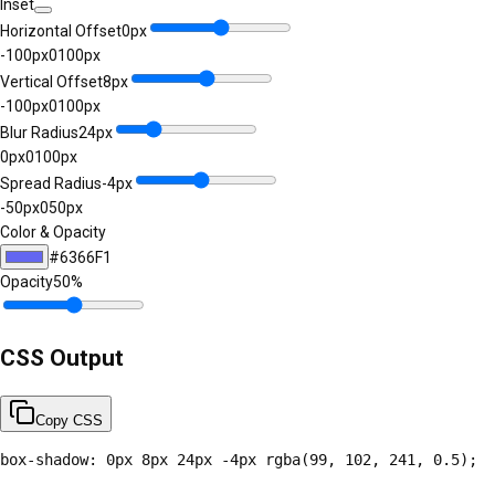
Inset
Horizontal Offset
0
px
-100
px
0
100
px
Vertical Offset
8
px
-100
px
0
100
px
Blur Radius
24
px
0
px
0
100
px
Spread Radius
-4
px
-50
px
0
50
px
Color & Opacity
#6366F1
Opacity
50
%
CSS Output
Copy CSS
box-shadow: 0px 8px 24px -4px rgba(99, 102, 241, 0.5);