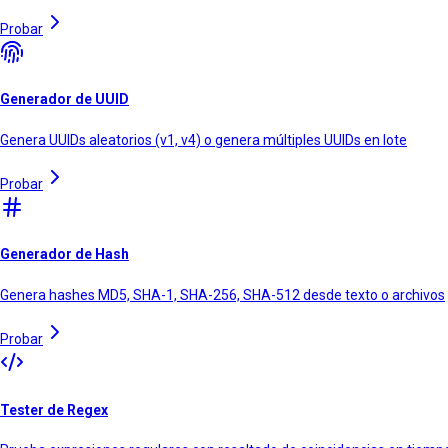
Probar
Generador de UUID
Genera UUIDs aleatorios (v1, v4) o genera múltiples UUIDs en lote
Probar
Generador de Hash
Genera hashes MD5, SHA-1, SHA-256, SHA-512 desde texto o archivos
Probar
Tester de Regex