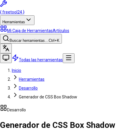
{
freetool
24
}
Herramientas
Mi Caja de Herramientas
Artículos
Buscar herramientas…
Ctrl
+K
Todas las herramientas
Inicio
Herramientas
Desarrollo
Generador de CSS Box Shadow
Desarrollo
Generador de CSS Box Shadow