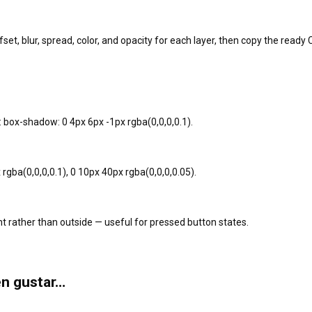
ffset, blur, spread, color, and opacity for each layer, then copy the ready
 box-shadow: 0 4px 6px -1px rgba(0,0,0,0.1).
ba(0,0,0,0.1), 0 10px 40px rgba(0,0,0,0.05).
 rather than outside — useful for pressed button states.
en gustar…