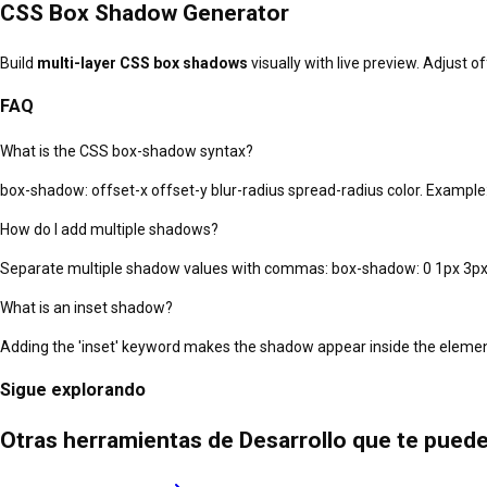
CSS Box Shadow Generator
Build
multi-layer CSS box shadows
visually with live preview. Adjust o
FAQ
What is the CSS box-shadow syntax?
box-shadow: offset-x offset-y blur-radius spread-radius color. Example:
How do I add multiple shadows?
Separate multiple shadow values with commas: box-shadow: 0 1px 3px rg
What is an inset shadow?
Adding the 'inset' keyword makes the shadow appear inside the element
Sigue explorando
Otras herramientas de Desarrollo que te pued