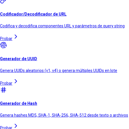
Codificador/Decodificador de URL
Codifica y decodifica componentes URL y parámetros de query string
Probar
Generador de UUID
Genera UUIDs aleatorios (v1, v4) o genera múltiples UUIDs en lote
Probar
Generador de Hash
Genera hashes MD5, SHA-1, SHA-256, SHA-512 desde texto o archivos
Probar