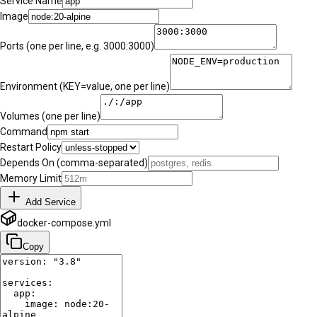
Service Name
Image
Ports (one per line, e.g. 3000:3000)
Environment (KEY=value, one per line)
Volumes (one per line)
Command
Restart Policy
Depends On (comma-separated)
Memory Limit
Add Service
docker-compose.yml
Copy