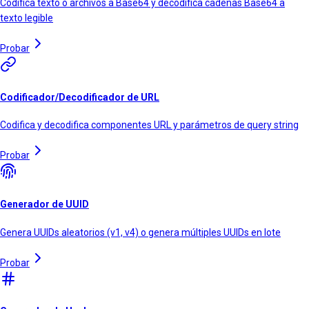
Codifica texto o archivos a Base64 y decodifica cadenas Base64 a
texto legible
Probar
Codificador/Decodificador de URL
Codifica y decodifica componentes URL y parámetros de query string
Probar
Generador de UUID
Genera UUIDs aleatorios (v1, v4) o genera múltiples UUIDs en lote
Probar