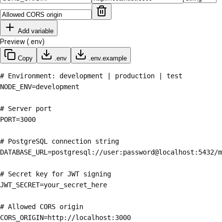
Add variable
Preview (.env)
Copy
.env
.env.example
# Environment: development | production | test

NODE_ENV=development

# Server port

PORT=3000

# PostgreSQL connection string

DATABASE_URL=postgresql://user:password@localhost:5432/m
# Secret key for JWT signing

JWT_SECRET=your_secret_here

# Allowed CORS origin

CORS_ORIGIN=http://localhost:3000