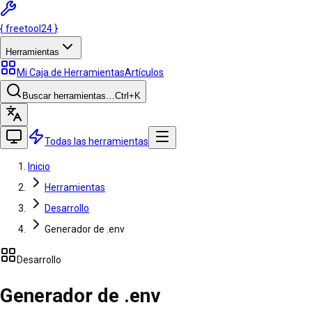
{
freetool
24
}
Herramientas
Mi Caja de Herramientas
Artículos
Buscar herramientas…
Ctrl
+K
Todas las herramientas
Inicio
Herramientas
Desarrollo
Generador de .env
Desarrollo
Generador de .env