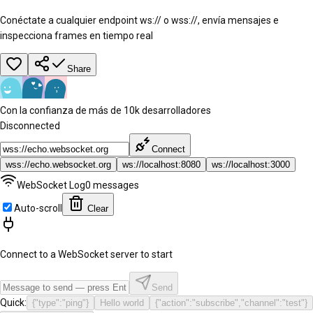
Conéctate a cualquier endpoint ws:// o wss://, envía mensajes e
inspecciona frames en tiempo real
Share
Con la confianza de más de 10k desarrolladores
Disconnected
Connect
wss://echo.websocket.org
ws://localhost:8080
ws://localhost:3000
WebSocket Log
0
messages
Auto-scroll
Clear
Connect to a WebSocket server to start
Send
Quick:
{"type":"ping"}
Hello world
{"action":"subscribe","channel":"test"}