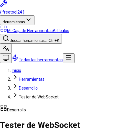
{
freetool
24
}
Herramientas
Mi Caja de Herramientas
Artículos
Buscar herramientas…
Ctrl
+K
Todas las herramientas
Inicio
Herramientas
Desarrollo
Tester de WebSocket
Desarrollo
Tester de WebSocket