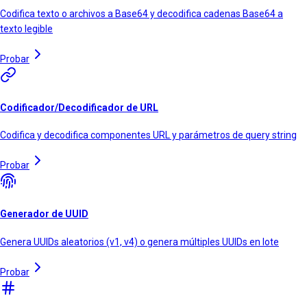
Codifica texto o archivos a Base64 y decodifica cadenas Base64 a
texto legible
Probar
Codificador/Decodificador de URL
Codifica y decodifica componentes URL y parámetros de query string
Probar
Generador de UUID
Genera UUIDs aleatorios (v1, v4) o genera múltiples UUIDs en lote
Probar